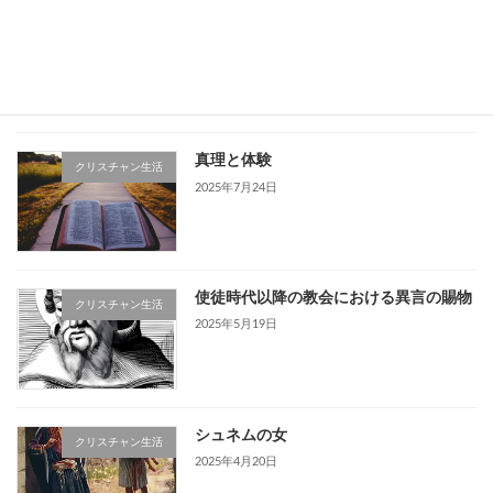
「そういう人たち」は信者か未信者か
聖書解説
（へブル６章４～６節）
2025年9月11日
真理と体験
クリスチャン生活
2025年7月24日
使徒時代以降の教会における異言の賜物
クリスチャン生活
2025年5月19日
シュネムの女
クリスチャン生活
2025年4月20日